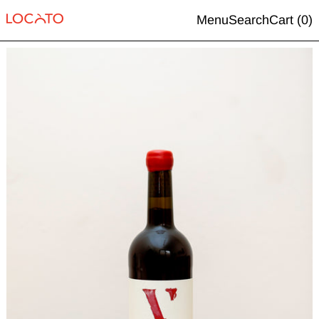
Menu
Search
Cart (
0
)